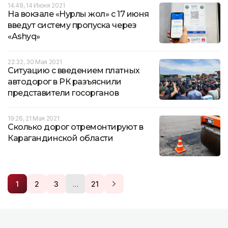
14:49, 14 Июня 2021
На вокзале «Нурлы жол» с 17 июня
введут систему пропуска через
«Ashyq»
22:32, 30 Мая 2021
Ситуацию с введением платных
автодорог в РК разъяснили
представители госорганов
19:26, 21 Мая 2021
Сколько дорог отремонтируют в
Карагандинской области
…
1
2
3
21