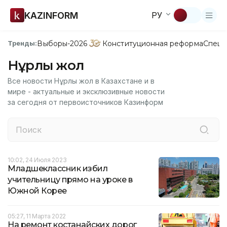
KAZINFORM
РУ
Выборы-2026
Конституционная реформа
Спецп
Тренды:
Нұрлы жол
Все новости Нұрлы жол в Казахстане и в
мире - актуальные и эксклюзивные новости
за сегодня от первоисточников Казинформ
10:02, 24 Июля 2023
Младшеклассник избил
учительницу прямо на уроке в
Южной Корее
05:27, 11 Марта 2022
На ремонт костанайских дорог