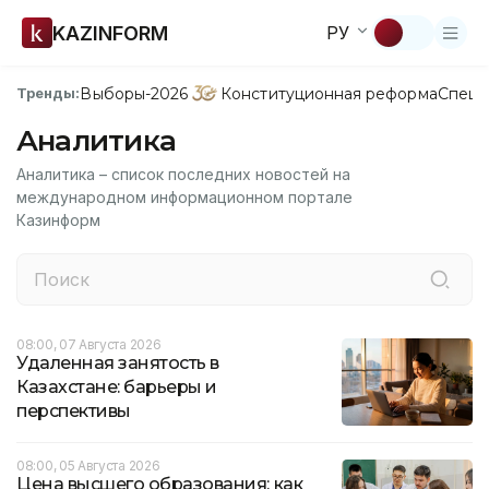
KAZINFORM
РУ
Выборы-2026
Конституционная реформа
Спецп
Тренды:
Аналитика
Аналитика – список последних новостей на
международном информационном портале
Казинформ
08:00, 07 Августа 2026
Удаленная занятость в
Казахстане: барьеры и
перспективы
08:00, 05 Августа 2026
Цена высшего образования: как