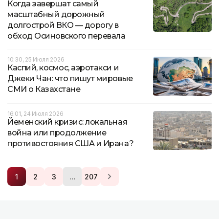
Когда завершат самый
масштабный дорожный
долгострой ВКО — дорогу в
обход Осиновского перевала
10:30, 25 Июля 2026
Каспий, космос, аэротакси и
Джеки Чан: что пишут мировые
СМИ о Казахстане
16:01, 24 Июля 2026
Йеменский кризис: локальная
война или продолжение
противостояния США и Ирана?
…
1
2
3
207