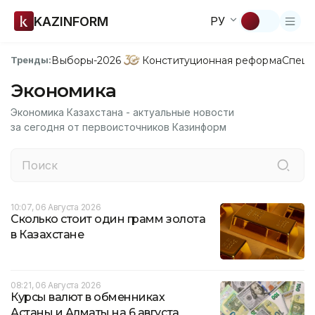
KAZINFORM
РУ
Выборы-2026
Конституционная реформа
Спецп
Тренды:
Экономика
Экономика Казахстана - актуальные новости
за сегодня от первоисточников Казинформ
10:07, 06 Августа 2026
Сколько стоит один грамм золота
в Казахстане
08:21, 06 Августа 2026
Курсы валют в обменниках
Астаны и Алматы на 6 августа