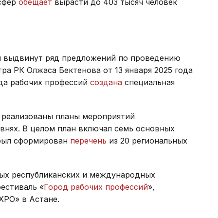
 сфер
обещает
вырасти до 403 тысяч человек
ыл выдвинут ряд предложений по проведению
а РК Олжаса Бектенова от 13 января 2025 года
да рабочих профессий
создана
специальная
и реализованы планы мероприятий
внях. В целом план включал семь основных
 был сформирован
перечень
из 20 региональных
пных республиканских и международных
естиваль «
Город рабочих профессий
»,
XPO» в Астане.