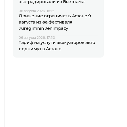
экстрадировали из Вьетнама
06 августа 2026, 18:12
Движение ограничат в Астане 9
августа из-за фестиваля
Jüregımnıñ Jenımpazy
06 августа 2026, 17:53
Тариф на услуги эвакуаторов авто
поднимут в Астане