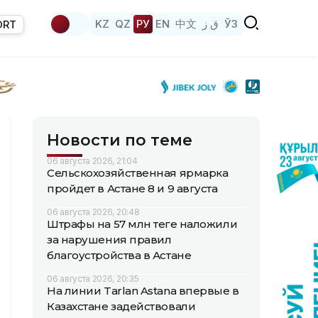
KZ
QZ
РУ
EN
中文
ق ز
ЎЗ
ORT
Новости по теме
06 августа 2026, 21:04
Сельскохозяйственная ярмарка
пройдет в Астане 8 и 9 августа
06 августа 2026, 20:48
Штрафы на 57 млн теңге наложили
за нарушения правил
благоустройства в Астане
06 августа 2026, 20:35
На линии Tarlan Astana впервые в
Казахстане задействовали