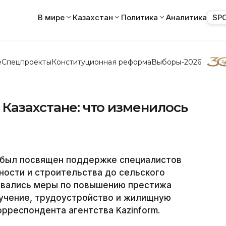
В мире
Казахстан
Политика
Аналитика
SP
е
Спецпроекты
Конституционная реформа
Выборы-2026
 Казахстане: что изменилось
е был посвящен поддержке специалистов
ости и строительства до сельского
вывались меры по повышению престижа
бучение, трудоустройство и жилищную
рреспондента агентства Kazinform.