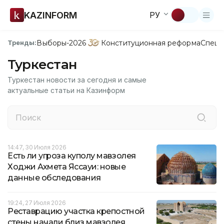
KAZINFORM
РУ
Выборы-2026
Конституционная реформа
Спецп
Тренды:
Туркестан
Туркестан новости за сегодня и самые
актуальные статьи на Казинформ
14:47, 30 Июля 2026
Есть ли угроза куполу мавзолея
Ходжи Ахмета Яссауи: новые
данные обследования
19:24, 27 Июля 2026
Реставрацию участка крепостной
стены начали близ мавзолея