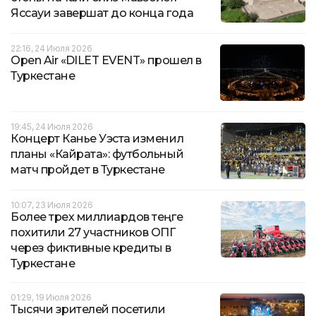
Яссауи завершат до конца года
22:16, 24 Июля 2026
Open Air «ӘDILET EVENT» прошел в
Туркестане
19:45, 24 Июля 2026
Концерт Канье Уэста изменил
планы «Кайрата»: футбольный
матч пройдет в Туркестане
10:07, 23 Июля 2026
Более трех миллиардов теңге
похитили 27 участников ОПГ
через фиктивные кредиты в
Туркестане
01:29, 19 Июля 2026
Тысячи зрителей посетили