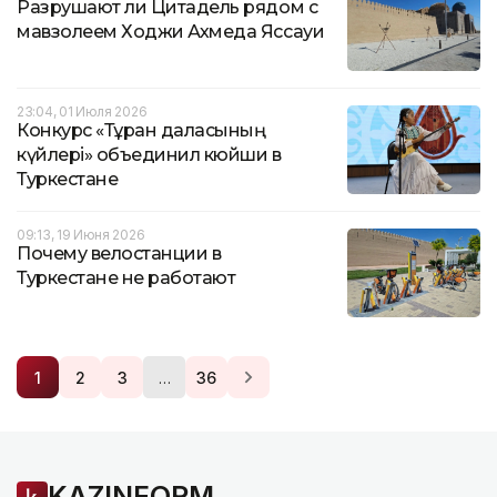
Разрушают ли Цитадель рядом с
мавзолеем Ходжи Ахмеда Яссауи
23:04, 01 Июля 2026
Конкурс «Тұран даласының
күйлері» объединил кюйши в
Туркестане
09:13, 19 Июня 2026
Почему велостанции в
Туркестане не работают
…
1
2
3
36
KAZINFORM