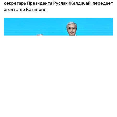
секретарь Президента Руслан Желдибай, передает
агентство Kazinform.
Фото: Акорда
По его словам, уходящий год ознаменовался
реформой системы профессионального
образования и ростом престижа человека труда.