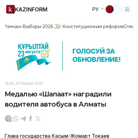
KAZINFORM
РУ
Выборы-2026
Конституционная реформа
Спецп
Тренды:
18:26, 20 Января 2025
Медалью «Шапағат» наградили
водителя автобуса в Алматы
Глава государства Касым-Жомарт Токаев