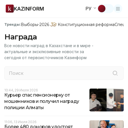
KAZINFORM
РУ
Выборы-2026
Конституционная реформа
Спецп
Тренды:
Награда
Все новости наград в Казахстане и в мире -
актуальные и эксклюзивные новости за
сегодня от первоисточников Казинформ
10:44, 29 Июля 2026
Курьер спас пенсионерку от
мошенников и получил награду
полиции Алматы
11:06, 13 Июля 2026
Более 480 доноров удостоят