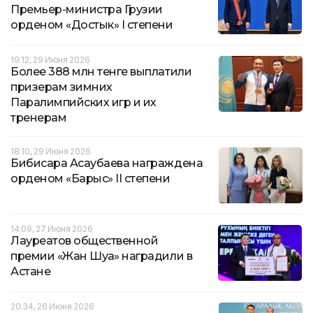
Премьер-министра Грузии
орденом «Достык» I степени
19:12, 29 Июня 2026
Более 388 млн тенге выплатили
призерам зимних
Паралимпийских игр и их
тренерам
18:10, 29 Июня 2026
Бибисара Асаубаева награждена
орденом «Барыс» II степени
14:09, 27 Июня 2026
Лауреатов общественной
премии «Жан Шуақ» наградили в
Астане
20:34, 26 Июня 2026