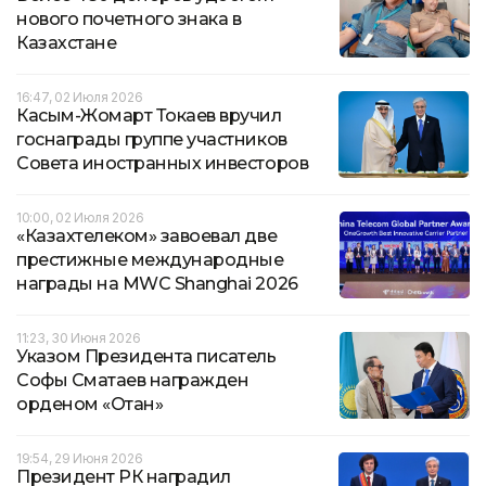
нового почетного знака в
Казахстане
16:47, 02 Июля 2026
Касым-Жомарт Токаев вручил
госнаграды группе участников
Совета иностранных инвесторов
10:00, 02 Июля 2026
«Казахтелеком» завоевал две
престижные международные
награды на MWC Shanghai 2026
11:23, 30 Июня 2026
Указом Президента писатель
Софы Сматаев награжден
орденом «Отан»
19:54, 29 Июня 2026
Президент РК наградил