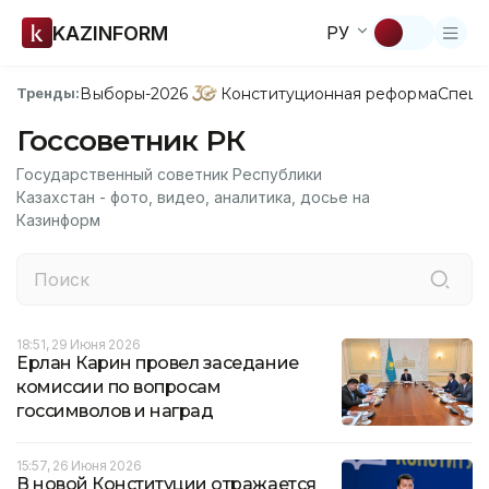
KAZINFORM
РУ
Выборы-2026
Конституционная реформа
Спецп
Тренды:
Госсоветник РК
Государственный советник Республики
Казахстан - фото, видео, аналитика, досье на
Казинформ
18:51, 29 Июня 2026
Ерлан Карин провел заседание
комиссии по вопросам
госсимволов и наград
15:57, 26 Июня 2026
В новой Конституции отражается