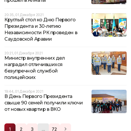
прошел в Алматы
20:35, 01 Декабря 2021
Круглый стол ко Дню Первого
Президента и 30-летию
Независимости РК проведен в
Саудовской Аравии
20:21, 01 Декабря 2021
Министр внутренних дел
наградил отличившихся
безупречной службой
полицейских
19:44, 01 Декабря 2021
В День Первого Президента
свыше 90 семей получили ключи
от новых квартир в ВКО
…
1
2
3
72