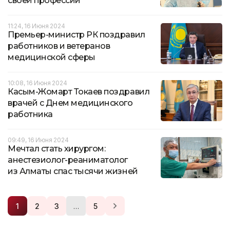
своей профессии
11:24, 16 Июня 2024
Премьер-министр РК поздравил
работников и ветеранов
медицинской сферы
10:08, 16 Июня 2024
Касым-Жомарт Токаев поздравил
врачей с Днем медицинского
работника
09:49, 16 Июня 2024
Мечтал стать хирургом:
анестезиолог-реаниматолог
из Алматы спас тысячи жизней
…
1
2
3
5