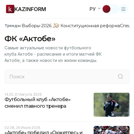
KAZINFORM
РУ
Выборы-2026
Конституционная реформа
Спецп
Тренды:
ФК «Актобе»
Самые актуальные новости футбольного
клуба Актобе - расписание и итоги матчей ФК
Актобе, а также новости из жизни команды.
14:25, 01 Августа 2026
Футбольный клуб «Актобе»
сменил главного тренера
02:38, 26 Июля 2026
«Актобе» победил «Окжетпес» и