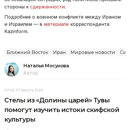
стороны к
сдержанности
.
Подробнее о военном конфликте между Ираном
и Израилем — в
материале
корреспондента
Kazinform.
Ближний Восток
Иран
Мировые новости
Сит
Наталья Мосунова
Автор
07:49, 07 Августа 2026
Стелы из «Долины царей» Тувы
помогут изучить истоки скифской
культуры