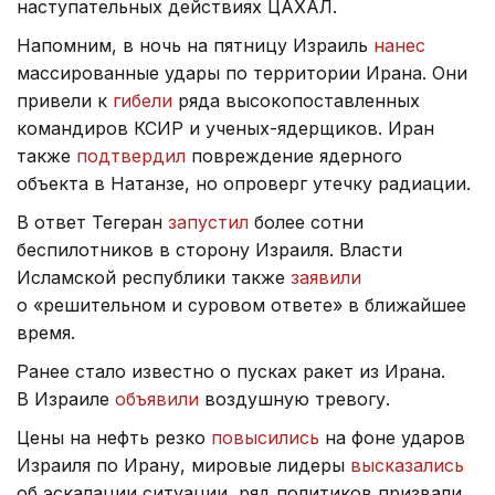
наступательных действиях ЦАХАЛ.
Напомним, в ночь на пятницу Израиль
нанес
массированные удары по территории Ирана. Они
привели к
гибели
ряда высокопоставленных
командиров КСИР и ученых-ядерщиков. Иран
также
подтвердил
повреждение ядерного
объекта в Натанзе, но опроверг утечку радиации.
В ответ Тегеран
запустил
более сотни
беспилотников в сторону Израиля. Власти
Исламской республики также
заявили
о «решительном и суровом ответе» в ближайшее
время.
Ранее стало известно о пусках ракет из Ирана.
В Израиле
объявили
воздушную тревогу.
Цены на нефть резко
повысились
на фоне ударов
Израиля по Ирану, мировые лидеры
высказались
об эскалации ситуации, ряд политиков призвали