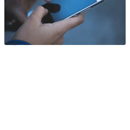
Фото: pixabay
Несмотря на ограничения, введенные в последние
годы, телефонный спам по-прежнему остается
распространенной проблемой во Франции. Новые
нормы, поддержанные правительством
президента Эмманюэля Макрона, значительно
ужесточают требования к компаниям.
Теперь организации смогут звонить
потенциальным клиентам только в том случае,
если человек заранее дал на это согласие. При