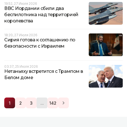
19:52, 27 Июля 2026
ВВС Иордании сбили два
беспилотника над территорией
королевства
18:20, 27 Июля 2026
Сирия готова к соглашению по
безопасности с Израилем
03:37, 25 Июля 2026
Нетаньяху встретится с Трампом в
Белом доме
…
1
2
3
142