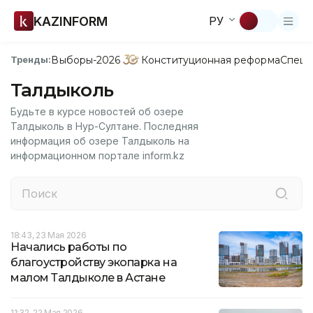
KAZINFORM
РУ
Выборы-2026
Конституционная реформа
Спецп
Тренды:
Талдыколь
Будьте в курсе новостей об озере
Талдыколь в Нур-Султане. Последняя
информация об озере Талдыколь на
информационном портале inform.kz
18:43, 23 Мая 2026
Начались работы по
благоустройству экопарка на
малом Талдыколе в Астане
11:32, 22 Мая 2026