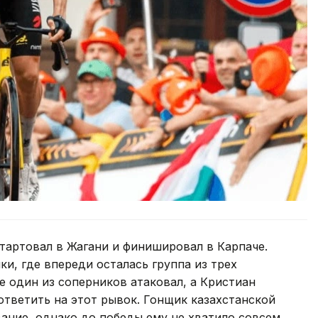
тартовал в Жагани и финишировал в Карпаче.
и, где впереди осталась группа из трех
 один из соперников атаковал, а Кристиан
ответить на этот рывок. Гонщик казахстанской
ание, однако до победы ему не хватило совсем