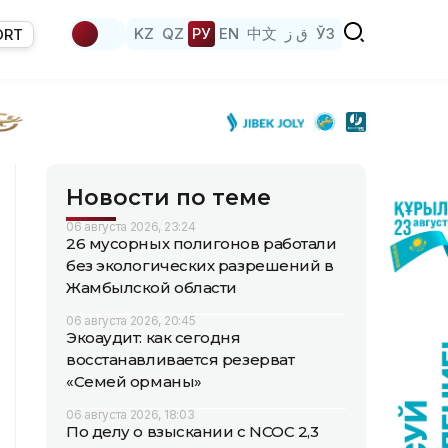
KZ
QZ
РУ
EN
中文
ق ز
ЎЗ
ORT
Новости по теме
06 августа 2026, 23:24
26 мусорных полигонов работали
без экологических разрешений в
Жамбылской области
06 августа 2026, 20:45
Экоаудит: как сегодня
восстанавливается резерват
«Семей орманы»
06 августа 2026, 18:03
По делу о взыскании с NCOC 2,3