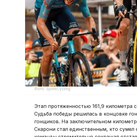
Фото: SprintCycling
Этап протяженностью 161,9 километра с
Судьба победы решилась в концовке гонк
гонщиков. На заключительном километре
Скарони стал единственным, кто сумел 
команды стремительно сокращал отстав