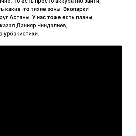
ично. То есть просто аккуратно зайти,
ь какие-то тихие зоны. Экопарки
руг Астаны. У нас тоже есть планы,
казал Данияр Чиндалиев,
а урбанистики.