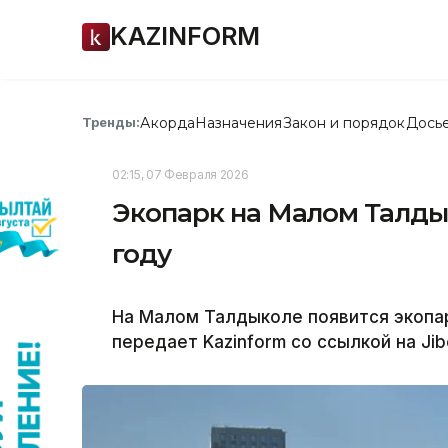
KAZINFORM
Акорда
Назначения
Закон и порядок
Дось
Тренды:
02:15, 07 Февраля 2026
Экопарк на Малом Талдык
году
На Малом Талдыколе появится экопар
передает Kazinform со ссылкой на Jibe