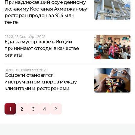
Принадлежавший осужденному
экс-акиму Костаная Ахметжанову
ресторан продан за 91,4 млн
тенге
21:23, 13 Сентября 2025
Еда за мусор: кафе в Индии
принимают отходы в качестве
оплаты
08:05, 05 Сентября 2025
Соцсети становятся
инструментом споров между
клиентами и ресторанами
1
2
3
4