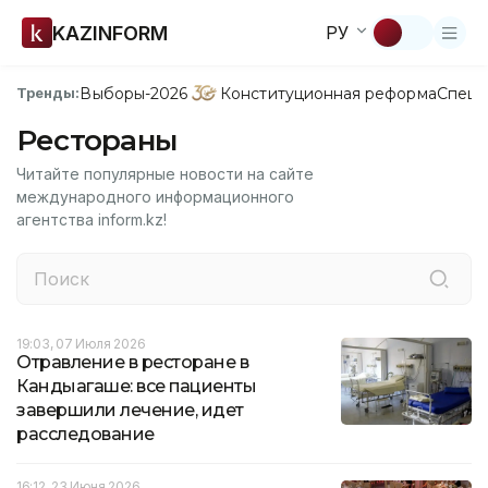
KAZINFORM
РУ
Выборы-2026
Конституционная реформа
Спецп
Тренды:
Рестораны
Читайте популярные новости на сайте
международного информационного
агентства inform.kz!
19:03, 07 Июля 2026
Отравление в ресторане в
Кандыагаше: все пациенты
завершили лечение, идет
расследование
16:12, 23 Июня 2026