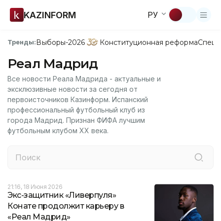
KAZINFORM
РУ
Выборы-2026
Конституционная реформа
Спецп
Тренды:
Реал Мадрид
Все новости Реала Мадрида - актуальные и
эксклюзивные новости за сегодня от
первоисточников Казинформ. Испанский
профессиональный футбольный клуб из
города Мадрид. Признан ФИФА лучшим
футбольным клубом XX века.
21:16, 18 Июня 2026
Экс-защитник «Ливерпуля»
Конате продолжит карьеру в
«Реал Мадрид»