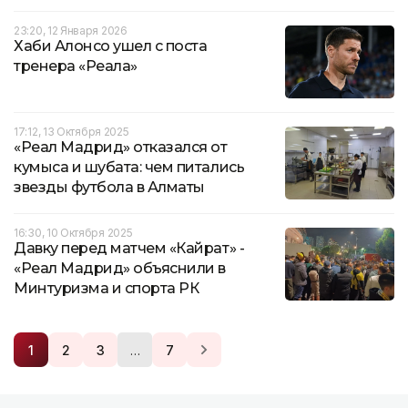
23:20, 12 Января 2026
Хаби Алонсо ушел с поста
тренера «Реала»
17:12, 13 Октября 2025
«Реал Мадрид» отказался от
кумыса и шубата: чем питались
звезды футбола в Алматы
16:30, 10 Октября 2025
Давку перед матчем «Кайрат» -
«Реал Мадрид» объяснили в
Минтуризма и спорта РК
…
1
2
3
7