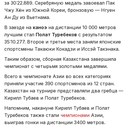
за 30:22.889. Серебряную медаль завоевал Пак
Чжу Хён из Южной Кореи, бронзовую — Нгуен
Ан Ду из Вьетнама.
В заезде на
каноэ
на дистанции 10 000 метров
лучшим стал
Полат Туребеков
с результатом
35:10.277. Второе и третье места заняли японские
спортсмены Такаюки Кокадзи и Иссэй Такэнака.
Таким образом, сборная Казахстана завершила
чемпионат с четырьмя золотыми медалями.
Всего в чемпионате Азии во всех категориях
приняли участие 390 спортсменов из 12 стран.
Казахстан на турнире представляли два гребца —
Кирилл Тубаев и Полат Туребеков.
Напомним, накануне Кирилл Тубаев и Полат
Туребеков также стали
чемпионами
Азии,
выиграв гонки на дистанции 3400 метров.