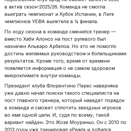
в актив сезон-2025/26. Команда не смогла
выиграть чемпионат и Кубок Испании, в Лиге
чемпионов УЕФА вылетела в ¼ финала.
По ходу сезона в команде сменился тренер —
вместо Хаби Алонсо на пост рулевого был
назначен Альваро Арбелоа. Но это не помогло
достичь желаемых руководством и болельщиками
результатов. Кроме того, время от времени
появляется информация о не самом здоровом
микроклимате внутри команды.
Президент клуба Флорентино Перес наверняка
уже давно начал поиски такого специалиста на
пост главного тренера, который наведет порядок
в команде и сможет сплотить звездных игроков
во имя одной цели. И, судя по всему, такой
вариант найден. Это Жозе Моуриньо. Он с 2010 по
2013 годы уже тренировал «Реал» и добился