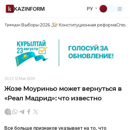
KAZINFORM
РУ
Выборы-2026
Конституционная реформа
Спецп
Тренды:
20:27, 12 Мая 2026
Жозе Моуриньо может вернуться в
«Реал Мадрид»: что известно
Все больше признаков указывает на то, что