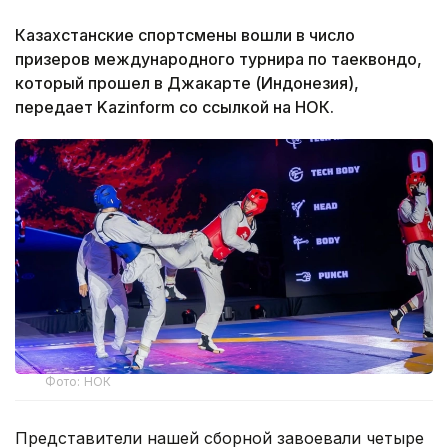
Казахстанские спортсмены вошли в число
призеров международного турнира по таеквондо,
который прошел в Джакарте (Индонезия),
передает Kazinform со ссылкой на НОК.
Фото: НОК
Представители нашей сборной завоевали четыре