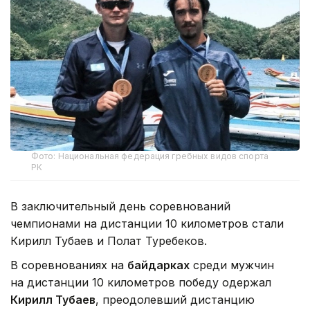
Фото: Национальная федерация гребных видов спорта
РК
В заключительный день соревнований
чемпионами на дистанции 10 километров стали
Кирилл Тубаев и Полат Туребеков.
В соревнованиях на
байдарках
среди мужчин
на дистанции 10 километров победу одержал
Кирилл Тубаев
, преодолевший дистанцию