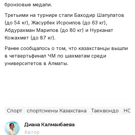
бронзовые медали.
Третьими на турнире стали Баходир Шапулатов
(до 54 кг), Жасурбек Исроилов (до 63 кг),
Абдурахман Марипов (до 80 кг) и Нурканат
Кожахмет (до 87 кг).
Ранее сообщалось о том, что казахстанцы вышли
в четвертьфинал ЧМ по шахматам среди
университетов в Алматы.
Спорт
спортсмены Казахстана
Таеквондо
НОК
Диана Калманбаева
Автор