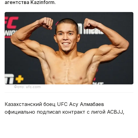
агентства Kazinform.
Фото: ufc.com
Казахстанский боец UFC Асу Алмабаев
официально подписал контракт с лигой ACBJJ,
специализирующейся на бразильском джиу-
джитсу и грэпплинге, присоединившись к ряду
звезд ММА, выступающих в данном