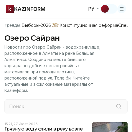
KAZINFORM
РУ
Выборы-2026
Конституционная реформа
Спецп
Тренды:
Озеро Сайран
Новости про Озеро Сайран - водохранилище,
расположенное в Алматы на реке Большая
Алматинка. Создано на месте бывшего
карьера по добыче пескогравийных
материалов при помощи плотины,
расположенной под ул. Толе би. Читайте
актуальные и эксклюзивные материалы от
Казинформ.
15:21, 27 Июля 2026
Грязную воду слили в реку возле