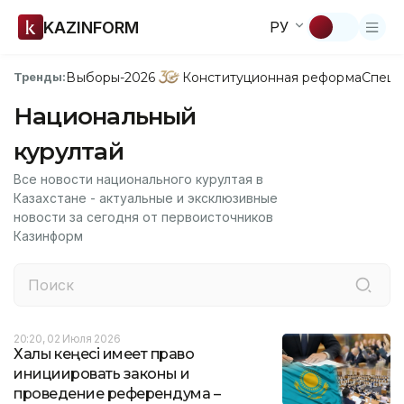
KAZINFORM
РУ
Выборы-2026
Конституционная реформа
Спецп
Тренды:
Национальный
курултай
Все новости национального курултая в
Казахстане - актуальные и эксклюзивные
новости за сегодня от первоисточников
Казинформ
20:20, 02 Июля 2026
Халық кеңесі имеет право
инициировать законы и
проведение референдума –