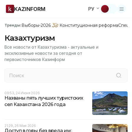
KAZINFORM
РУ
Выборы-2026
Конституционная реформа
Спецп
Тренды:
Казахтуризм
Все новости от Казахтуризма - актуальные и
эксклюзивные новости за сегодня от
первоисточников Казинформ
09:53, 24 Июня 2026
Названы пять лучших туристских
сел Казахстана 2026 года
21:29, 26 Мая 2026
Доступ в горы без вреда им: