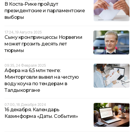
В Коста-Рике пройдут
президентские и парламентские
выборы
17:24, 19 Августа 2025
Сыну кронпринцессы Норвегии
может грозить десять лет
тюрьмы
09:35, 24 Февраля 2025
Афера на 6,5 млн тенге:
Минторговли вывел на чистую
воду коуча по тендерам в
Талдыкоргане
07:00, 16 Декабря 2024
16 декабря. Календарь
Казинформа «Даты. События»