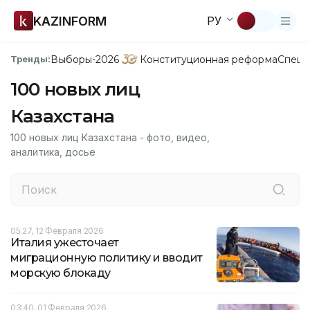
KAZINFORM
РУ
Выборы-2026
Конституционная реформа
Спецп
Тренды:
100 новых лиц
Казахстана
100 новых лиц Казахстана - фото, видео,
аналитика, досье
05:27, 12 Февраля 2026
Италия ужесточает
миграционную политику и вводит
морскую блокаду
03:40, 01 Февраля 2026