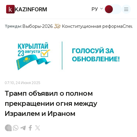
KAZINFORM
РУ
Выборы-2026
Конституционная реформа
Спецп
Тренды:
07:10, 24 Июня 2025
Трамп объявил о полном
прекращении огня между
Израилем и Ираном