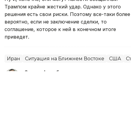
Трампом крайне жесткий удар. Однако у этого
решения есть свои риски. Поэтому все-таки более
вероятно, если не заключение сделки, то
соглашение, которое к ней в конечном итоге
приведет.
Иран
Ситуация на Ближнем Востоке
США
Стр
Султан Акимбеков
Автор
04:21, 06 Августа 2026
США вернули импортерам почти
$100 млрд после отмены пошлин
Трампа