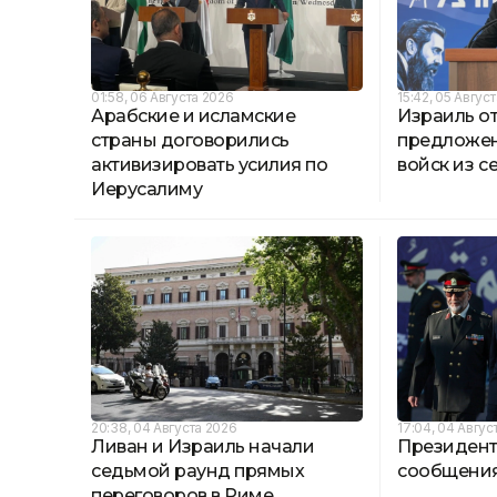
01:58, 06 Августа 2026
15:42, 05 Авгус
Арабские и исламские
Израиль о
страны договорились
предложен
активизировать усилия по
войск из с
Иерусалиму
20:38, 04 Августа 2026
17:04, 04 Авгус
Ливан и Израиль начали
Президент
седьмой раунд прямых
сообщения
переговоров в Риме