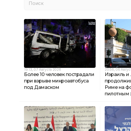
19:13, 07 Августа 2026
20:56, 06 Авгус
Более 10 человек пострадали
Израиль и
при взрыве микроавтобуса
продолжил
под Дамаском
Риме на ф
пилотным 