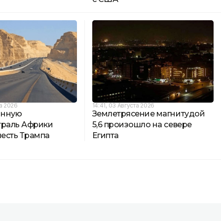
та 2026
14:41, 03 Августа 2026
инную
Землетрясение магнитудой
траль Африки
5,6 произошло на севере
честь Трампа
Египта