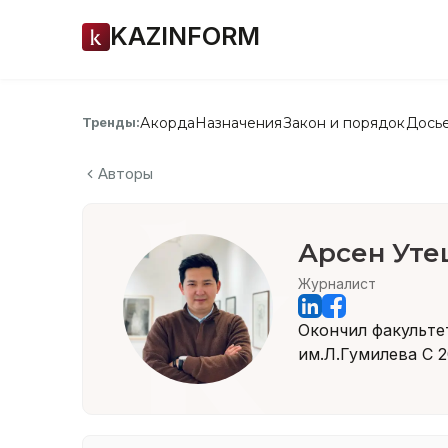
KAZINFORM
Акорда
Назначения
Закон и порядок
Дось
Тренды:
Авторы
Арсен Уте
Журналист
Окончил факульте
им.Л.Гумилева С 