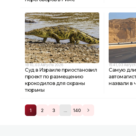
18:10, 03 Августа 2026
15:41, 03 Авгус
Суд в Израиле приостановил
Самую дл
проект по размещению
автомагис
крокодилов для охраны
назвали в 
тюрьмы
…
1
2
3
140