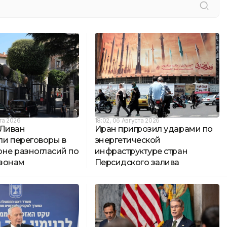
та 2026
18:02, 06 Августа 2026
 Ливан
Иран пригрозил ударами по
и переговоры в
энергетической
оне разногласий по
инфраструктуре стран
зонам
Персидского залива