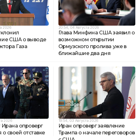
та 2026
20:54, 04 Августа 2026
тклонил
Глава Минфина США заявил о
ие США о выводе
возможном открытии
ектора Газа
Ормузского пролива уже в
ближайшие два дня
та 2026
19:54, 03 Августа 2026
 Ирана опроверг
Иран опроверг заявление
 о своей отставке
Трампа о начале переговоров
с США