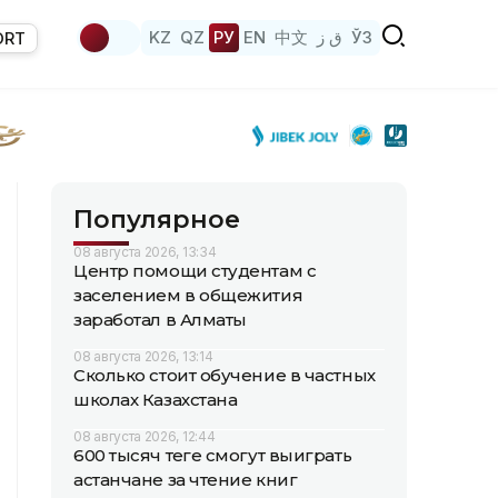
KZ
QZ
РУ
EN
中文
ق ز
ЎЗ
ORT
Популярное
08 августа 2026, 13:34
Центр помощи студентам с
заселением в общежития
заработал в Алматы
08 августа 2026, 13:14
Сколько стоит обучение в частных
школах Казахстана
08 августа 2026, 12:44
600 тысяч теңге смогут выиграть
астанчане за чтение книг