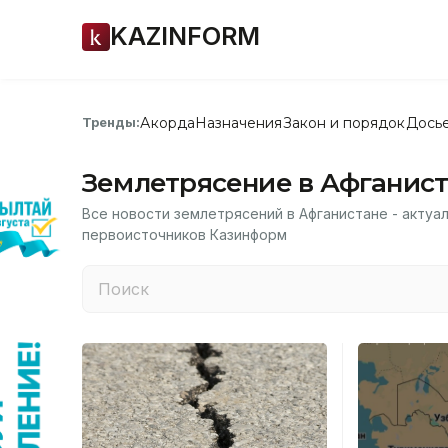
KAZINFORM
Акорда
Назначения
Закон и порядок
Дось
Тренды:
Землетрясение в Афганис
Все новости землетрясений в Афганистане - актуа
первоисточников Казинформ