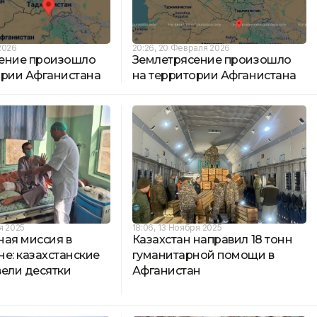
2026
20:26, 20 Февраля 2026
ение произошло
Землетрясение произошло
ории Афганистана
на территории Афганистана
я 2025
18:06, 13 Ноября 2025
ная миссия в
Казахстан направил 18 тонн
е: казахстанские
гуманитарной помощи в
вели десятки
Афганистан