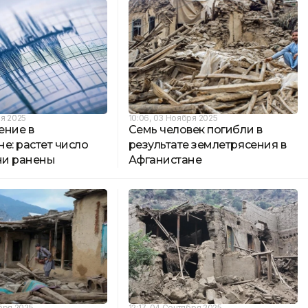
ря 2025
10:06, 03 Ноября 2025
ение в
Семь человек погибли в
е: растет число
результате землетрясения в
ни ранены
Афганистане
ября 2025
12:17, 04 Сентября 2025