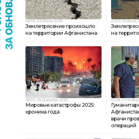
09:55, 03 Июля 2026
01:07, 15 Июня 
Землетрясение произошло
Землетряс
на территории Афганистана
на террит
18:00, 26 Декабря 2025
01:26, 21 Ноябр
Мировые катастрофы 2025:
Гуманитар
хроника года
Афганистан
врачи про
операций