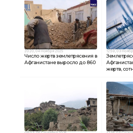
20:20, 04 Ноября 2025
12:59, 03 Нояб
Число жертв землетрясения в
Землетряс
Афганистане выросло до 860
Афганистан
жертв, сот
08:03, 05 Сентября 2025
17:18, 04 Сент