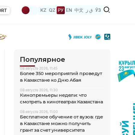
KZ
QZ
РУ
EN
中文
ق ز
ЎЗ
ORT
Популярное
08 августа 2026, 11:45
Более 350 мероприятий проведут
в Казахстане ко Дню Абая
08 августа 2026, 11:30
Кинопремьеры недели: что
смотреть в кинотеатрах Казахстана
08 августа 2026, 11:00
Бесплатное обучение от вузов: где
в Казахстане можно получить
грант за счет университета