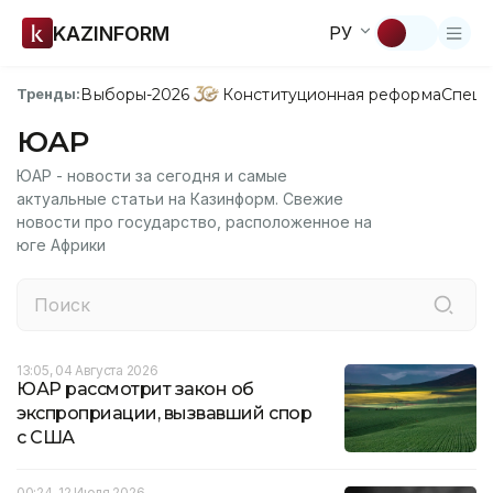
KAZINFORM
РУ
Выборы-2026
Конституционная реформа
Спецп
Тренды:
ЮАР
ЮАР - новости за сегодня и самые
актуальные статьи на Казинформ. Свежие
новости про государство, расположенное на
юге Африки
13:05, 04 Августа 2026
ЮАР рассмотрит закон об
экспроприации, вызвавший спор
с США
00:24, 12 Июля 2026