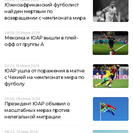
Южноафриканский футболист
найден мертвым по
возвращении с чемпионата мира
08:09, 25 Июня 2026
Мексика и ЮАР вышли в плей-
офф от группы А
00:23, 19 Июня 2026
ЮАР ушла от поражения в матче
с Чехией на чемпионате мира по
футболу
06:59, 08 Июня 2026
Президент ЮАР объявил о
масштабных мерах против
нелегальной миграции
08:33, 30 Мая 2026