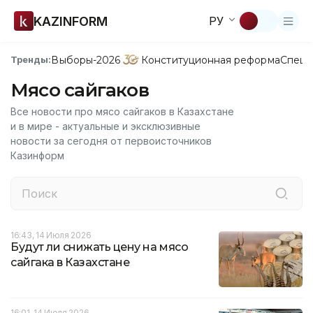
KAZINFORM
РУ
Выборы-2026
Конституционная реформа
Спецп
Тренды:
Мясо сайгаков
Все новости про мясо сайгаков в Казахстане
и в мире - актуальные и эксклюзивные
новости за сегодня от первоисточников
Казинформ
16:43, 14 Июля 2026
Будут ли снижать цену на мясо
сайгака в Казахстане
16:01, 14 Июля 2026