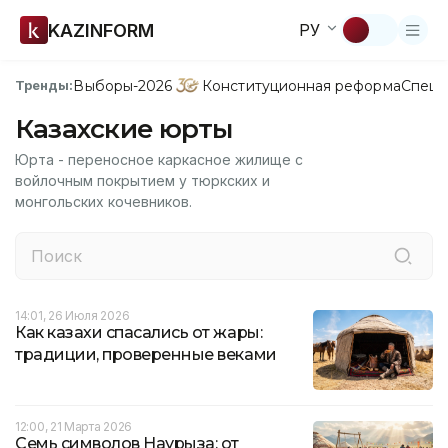
KAZINFORM
РУ
Выборы-2026
Конституционная реформа
Спецп
Тренды:
Казахские юрты
Юрта - переносное каркасное жилище с
войлочным покрытием у тюркских и
монгольских кочевников.
14:01, 26 Июля 2026
Как казахи спасались от жары:
традиции, проверенные веками
12:00, 21 Марта 2026
Семь символов Наурыза: от