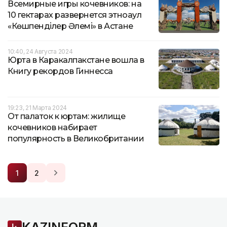
Всемирные игры кочевников: на
10 гектарах развернется этноаул
«Көшпенділер Әлемі» в Астане
10:40, 24 Августа 2024
Юрта в Каракалпакстане вошла в
Книгу рекордов Гиннесса
19:23, 21 Марта 2024
От палаток к юртам: жилище
кочевников набирает
популярность в Великобритании
1
2