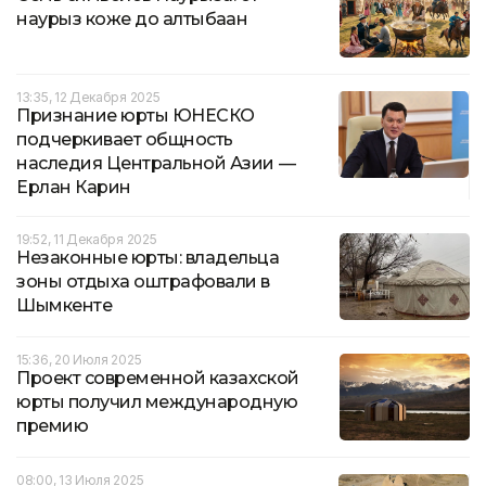
наурыз коже до алтыбақан
13:35, 12 Декабря 2025
Признание юрты ЮНЕСКО
подчеркивает общность
наследия Центральной Азии —
Ерлан Карин
19:52, 11 Декабря 2025
Незаконные юрты: владельца
зоны отдыха оштрафовали в
Шымкенте
15:36, 20 Июля 2025
Проект современной казахской
юрты получил международную
премию
08:00, 13 Июля 2025