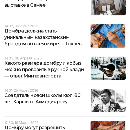
выставке в Семее
14:02, 30 Июня 2026
Домбра должна стать
уникальным казахстанским
брендом во всем мире — Токаев
14:33, 30 Апреля 2026
Какого размера домбру и кобыз
можно провозить в ручной клади
— ответ Минтранспорта
14:01, 25 Марта 2026
Создатель новой школы кюя: 80
лет Каршыге Ахмедиярову
12:33, 19 Марта 2026
Домбру могут разрешить