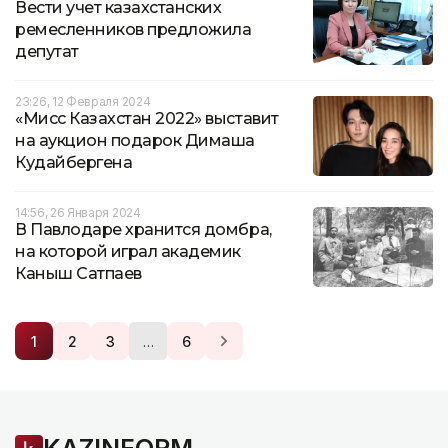
Вести учет казахстанских
ремесленников предложила
депутат
23:26, 12 Февраля 2024
«Мисс Казахстан 2022» выставит
на аукцион подарок Димаша
Кудайбергена
14:56, 26 Января 2024
В Павлодаре хранится домбра,
на которой играл академик
Каныш Сатпаев
…
1
2
3
6