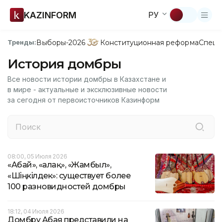
KAZINFORM
РУ
Выборы-2026
Конституционная реформа
Спецп
Тренды:
История домбры
Все новости истории домбры в Казахстане и
в мире - актуальные и эксклюзивные новости
за сегодня от первоисточников Казинформ
08:00, 05 Июля 2026
«Абай», «Қалақ», «Жамбыл»,
«Шіңкілдек»: существует более
100 разновидностей домбры
18:12, 04 Июля 2026
Домбру Абая представили на