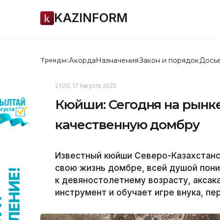
KAZINFORM
Акорда
Назначения
Закон и порядок
Дось
Тренды:
21:00, 17 Августа 2025
Кюйши: Сегодня на рынк
качественную домбру
Известный кюйши Северо-Казахстанс
свою жизнь домбре, всей душой пони
к девяностолетнему возрасту, аксак
инструмент и обучает игре внука, пе