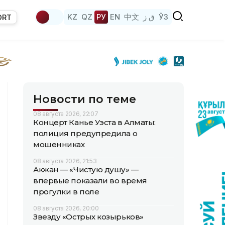
KZ
QZ
РУ
EN
中文
ق ز
ЎЗ
ORT
Новости по теме
08 августа 2026, 22:07
Концерт Канье Уэста в Алматы:
полиция предупредила о
мошенниках
08 августа 2026, 21:53
Акжан — «Чистую душу» —
впервые показали во время
прогулки в поле
08 августа 2026, 20:00
Звезду «Острых козырьков»