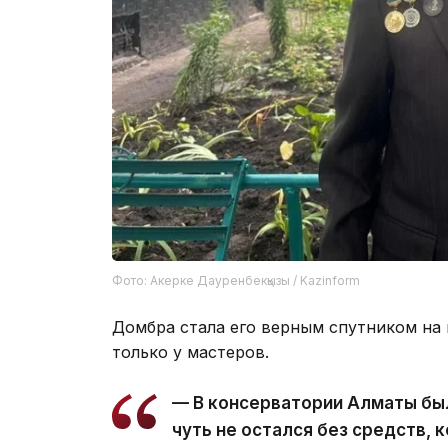
Фото: Акерке Дауренбекқызы / Kazinform
Домбра стала его верным спутником на 
только у мастеров.
— В консерватории Алматы бы
чуть не остался без средств, 