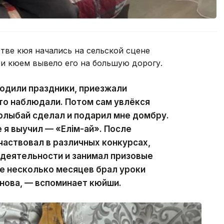
тве кюя начались на сельской сцене
 и кюем вывело его на большую дорогу.
ходили праздники, приезжали
это наблюдали. Потом сам увлёкся
рлыбай сделал и подарил мне домбру.
 я выучил — «Елім-ай». После
частвовал в различных конкурсах,
деятельности и занимал призовые
е несколько месяцев брал уроки
нова, — вспоминает кюйши.