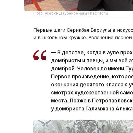
Фото: Акерке Дауренбекқызы / Kazinform
Первые шаги Серикбая Бариулы в искусс
и в школьном кружке. Увлечение песней
— В детстве, когда в ауле про
домбристы и певцы, и мы всё 
домброй. Человек по имени Ту
Первое произведение, которое
окончания десятого класса я у
смотрах художественной само
места. Позже в Петропавловск
у домбриста Галимжана Альжа