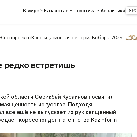
В мире
Казахстан
Политика
Аналитика
SP
е
Спецпроекты
Конституционная реформа
Выборы-2026
е редко встретишь
кой области Серикбай Кусаинов посвятил
мая ценность искусства. Подходя
ал всё ещё не выпускает из рук священный
редает корреспондент агентства Kazinform.