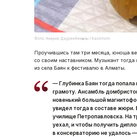
Фото: Акерке Дауренбекқызы / Kazinform
Проучившись там три месяца, юноша вер
со своим наставником. Музыкант тогда
из села Баян к фестивалю в Алматы.
— Глубинка Баян тогда попала
грамоту. Ансамбль домбристо
новенький большой магнитофо
увидел тогда в составе жюри. 
училище Петропавловска. На 
уехал, и чтобы получить дипло
в консерваторию не удалось —