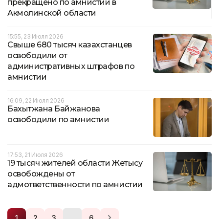
прекращено по амнистии в
Акмолинской области
15:55, 23 Июля 2026
Свыше 680 тысяч казахстанцев
освободили от
административных штрафов по
амнистии
16:09, 22 Июля 2026
Бахытжана Байжанова
освободили по амнистии
17:53, 21 Июля 2026
19 тысяч жителей области Жетысу
освобождены от
адмответственности по амнистии
…
1
2
3
6