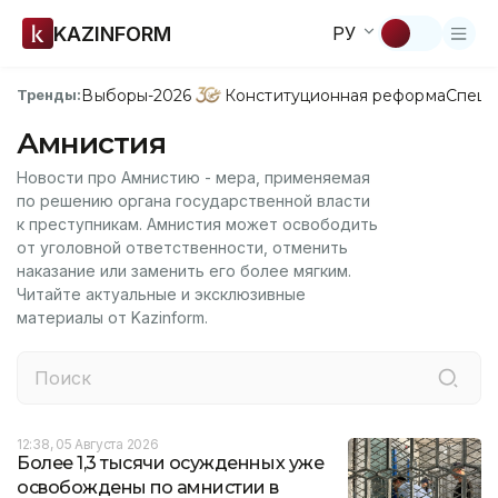
KAZINFORM
РУ
Выборы-2026
Конституционная реформа
Спецп
Тренды:
Амнистия
Новости про Амнистию - мера, применяемая
по решению органа государственной власти
к преступникам. Амнистия может освободить
от уголовной ответственности, отменить
наказание или заменить его более мягким.
Читайте актуальные и эксклюзивные
материалы от Kazinform.
12:38, 05 Августа 2026
Более 1,3 тысячи осужденных уже
освобождены по амнистии в