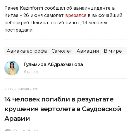
Ранее Kazinform сообщал об авиаинциденте в
Китае - 26 июня самолет
врезался
в высочайший
небоскреб Пекина: погиб пилот, 13 человек
пострадали.
Авиакатастрофа
Самолет
Авиация
В мире
К
Гульмира Абдрахманова
Автор
20:15, 28 Июня 2026
14 человек погибли в результате
крушения вертолета в Саудовской
Аравии