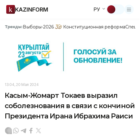
KAZINFORM
РУ
Выборы-2026
Конституционная реформа
Спецп
Тренды:
13:04, 20 Мая 2024
Касым-Жомарт Токаев выразил
соболезнования в связи с кончиной
Президента Ирана Ибрахима Раиси