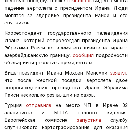
жесткую посадку. Позже
появилось
видео с места
падения вертолета с президентом Ирана. Люди
молятся за здоровье президента Раиси и его
спутников.
Корреспондент государственного телевидения
Ирана, который сопровождал президента Ирана
Эбрахима Раиси во время его визита на ирано-
азербайджанскую границу,
сообщил
подробности
об аварии вертолета с президентом.
Вице-президент Ирана Мохсен Мансури
заявил
,
что после жесткой посадки вертолета двое
сопровождавших президента Ирана Эбрахима
Раиси несколько раз вышли на связь.
Турция
отправила
на место ЧП в Иране 32
альпиниста и БПЛА ночного видения.
Европейская комиссия
запустила
службу
спутникового картографирования для оказания