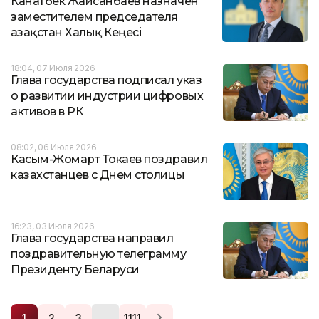
Канатбек Жайсанбаев назначен
заместителем председателя
Қазақстан Халық Кеңесі
18:04, 07 Июля 2026
Глава государства подписал указ
о развитии индустрии цифровых
активов в РК
08:02, 06 Июля 2026
Касым-Жомарт Токаев поздравил
казахстанцев с Днем столицы
16:23, 03 Июля 2026
Глава государства направил
поздравительную телеграмму
Президенту Беларуси
…
1
2
3
1111