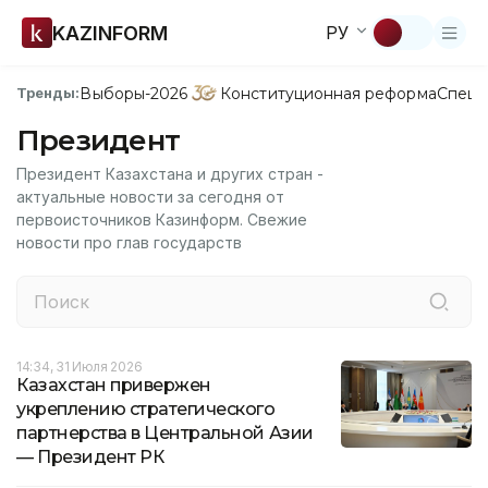
KAZINFORM
РУ
Выборы-2026
Конституционная реформа
Спецп
Тренды:
Президент
Президент Казахстана и других стран -
актуальные новости за сегодня от
первоисточников Казинформ. Свежие
новости про глав государств
14:34, 31 Июля 2026
Казахстан привержен
укреплению стратегического
партнерства в Центральной Азии
— Президент РК