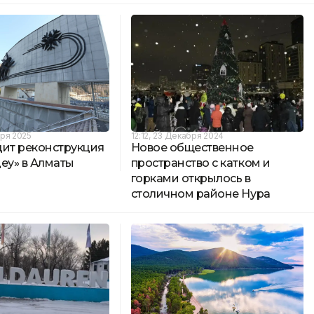
бря 2025
12:12, 23 Декабря 2024
дит реконструкция
Новое общественное
еу» в Алматы
пространство с катком и
горками открылось в
столичном районе Нура