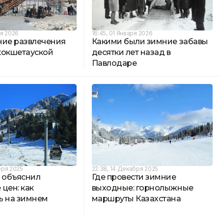
ря 2026
16:45, 01 Января 2026
ние развлечения
Какими были зимние забавы
кокшетауской
десятки лет назад в
Павлодаре
бря 2025
22:38, 14 Декабря 2025
 объяснил
Где провести зимние
цен: как
выходные: горнолыжные
ь на зимнем
маршруты Казахстана