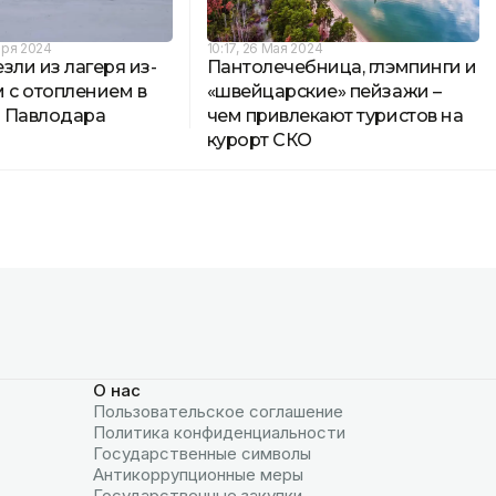
бря 2024
10:17, 26 Мая 2024
зли из лагеря из-
Пантолечебница, глэмпинги и
 с отоплением в
«швейцарские» пейзажи –
 Павлодара
чем привлекают туристов на
курорт СКО
О нас
Пользовательское соглашение
Политика конфиденциальности
Государственные символы
Антикоррупционные меры
Государственные закупки