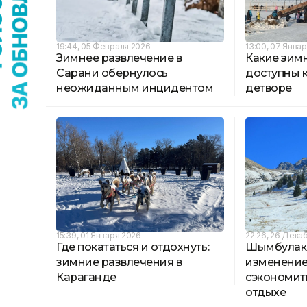
19:44, 05 Февраля 2026
13:00, 07 Янва
Зимнее развлечение в
Какие зим
Сарани обернулось
доступны 
неожиданным инцидентом
детворе
15:39, 01 Января 2026
22:26, 26 Дека
Где покататься и отдохнуть:
Шымбулак
зимние развлечения в
изменение 
Караганде
сэкономит
отдыхе