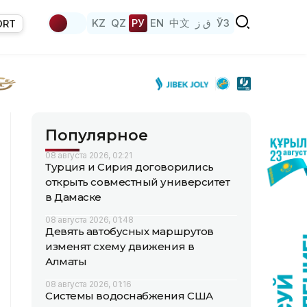
KZ
QZ
РУ
EN
中文
ق ز
ЎЗ
ORT
Популярное
08 августа 2026, 02:21
Турция и Сирия договорились
открыть совместный университет
в Дамаске
08 августа 2026, 01:48
Девять автобусных маршрутов
изменят схему движения в
Алматы
08 августа 2026, 01:16
Системы водоснабжения США