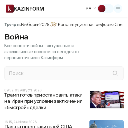
KAZINFORM
РУ
Выборы-2026
Конституционная реформа
Спецп
Тренды:
Война
Все новости войны - актуальные и
эксклюзивные новости за сегодня от
первоисточников Казинформ
09:52, 03 Августа 2026
Трамп готов приостановить атаки
на Иран при условии заключения
«быстрой» сделки
16:15, 24 Июля 2026
Палата представителей США