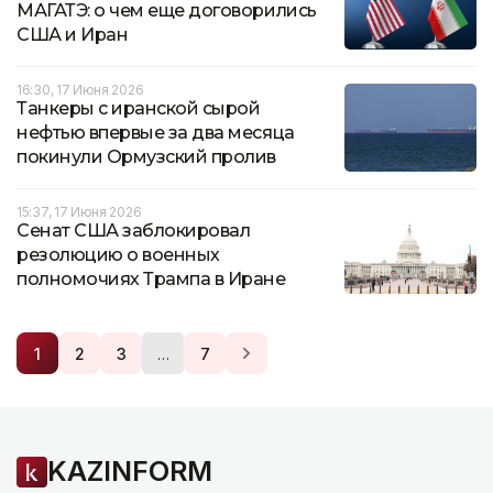
МАГАТЭ: о чем еще договорились
США и Иран
16:30, 17 Июня 2026
Танкеры с иранской сырой
нефтью впервые за два месяца
покинули Ормузский пролив
15:37, 17 Июня 2026
Сенат США заблокировал
резолюцию о военных
полномочиях Трампа в Иране
…
1
2
3
7
KAZINFORM