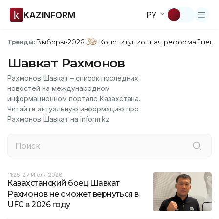
KAZINFORM
РУ
Выборы-2026
Конституционная реформа
Спецп
Тренды:
Шавкат Рахмонов
Рахмонов Шавкат – список последних
новостей на международном
информационном портале Казахстана.
Читайте актуальную информацию про
Рахмонов Шавкат на inform.kz
11:25, 27 Июля 2026
Казахстанский боец Шавкат
Рахмонов не сможет вернуться в
UFC в 2026 году