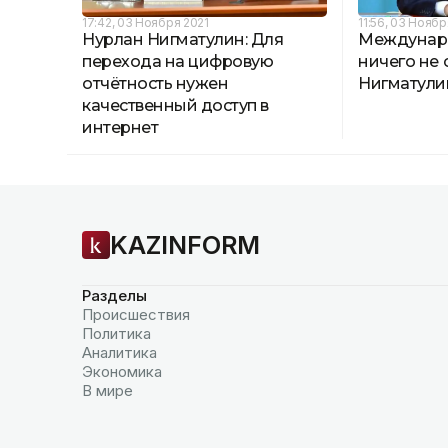
17:42, 03 Ноября 2021
11:56, 03 Ноябр
Нурлан Нигматулин: Для
Междунар
перехода на цифровую
ничего не 
отчётность нужен
Нигматули
качественный доступ в
интернет
KAZINFORM
Разделы
Происшествия
Политика
Аналитика
Экономика
В мире