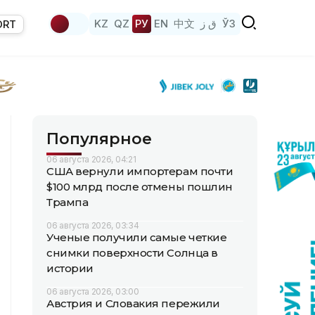
KZ
QZ
РУ
EN
中文
ق ز
ЎЗ
ORT
Популярное
06 августа 2026, 04:21
США вернули импортерам почти
$100 млрд после отмены пошлин
Трампа
06 августа 2026, 03:34
Ученые получили самые четкие
снимки поверхности Солнца в
истории
06 августа 2026, 03:00
Австрия и Словакия пережили