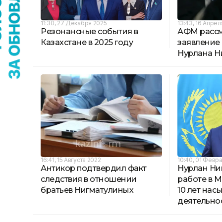
11:30, 27 Декабря 2025
13:43, 16 Апрел
Резонансные события в
АФМ рассм
Казахстане в 2025 году
заявление
Нурлана Н
16:41, 15 Августа 2022
10:40, 01 Февр
Антикор подтвердил факт
Нурлан Ни
следствия в отношении
работе в М
братьев Нигматулиных
10 лет на
деятельно