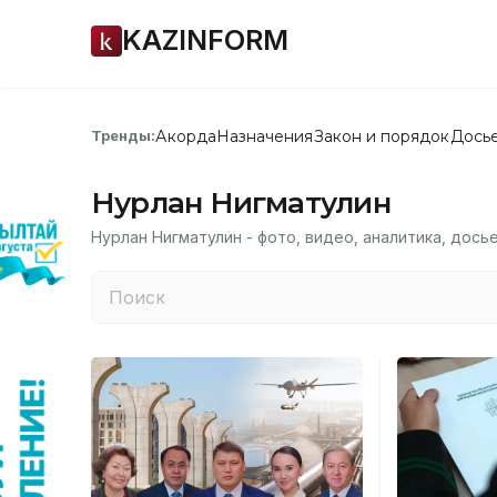
KAZINFORM
Акорда
Назначения
Закон и порядок
Дось
Тренды:
Нурлан Нигматулин
Нурлан Нигматулин - фото, видео, аналитика, дось