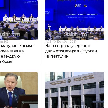
ря 2021
11:33, 10 Декабря 2021
гматулин: Касым-
Наша страна уверенно
аев взял на
движется вперед - Нурлан
ие мудрую
Нигматулин
Елбасы