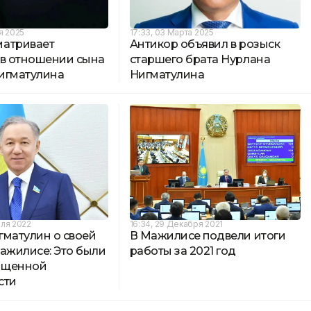
я 2025
17:33, 03 Марта 2025
атривает
Антикор объявил в розыск
 в отношении сына
старшего брата Нурлана
игматулина
Нигматулина
аля 2022
16:34, 29 Декабря 2021
гматулин о своей
В Мажилисе подвели итоги
ажилисе: Это были
работы за 2021 год
сыщенной
сти