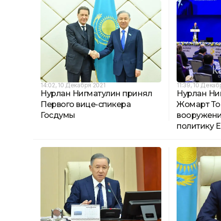
14:02, 10 Декабря 2021
11:39, 10 Декаб
Нурлан Нигматулин принял
Нурлан Ни
Первого вице-спикера
Жомарт Ток
Госдумы
вооружен
политику 