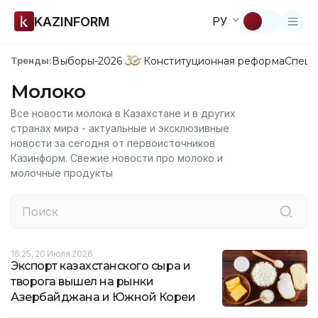
KAZINFORM
РУ
Выборы-2026
Конституционная реформа
Спецп
Тренды:
Молоко
Все новости молока в Казахстане и в других
странах мира - актуальные и эксклюзивные
новости за сегодня от первоисточников
Казинформ. Свежие новости про молоко и
молочные продукты
16:25, 20 Июля 2026
Экспорт казахстанского сыра и
творога вышел на рынки
Азербайджана и Южной Кореи