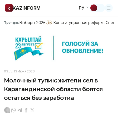
KAZINFORM
РУ
Выборы-2026
Конституционная реформа
Спецп
Тренды:
03:55, 13 Июня 2026
Молочный тупик: жители сел в
Карагандинской области боятся
остаться без заработка