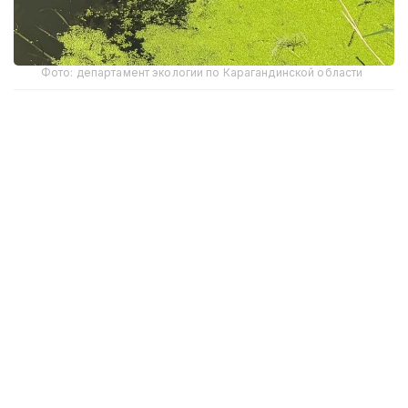
Фото: департамент экологии по Карагандинской области
Внеплановую проверку на шахте «Саранская»
ТОО «Karaganda Komir» провел департамент
экологии по Карагандинской области.
По данным ведомства, лабораторные
исследования сточных вод, сбрасываемых в реку
Сокыр, показали превышение допустимой
концентрации нитритов. При установленном
нормативе 0,096 мг/дм³ фактическое содержание
загрязняющего вещества составило 0,330 мг/дм³,
что превышает допустимый показатель более чем
в 3,4 раза.
Как отметили в департаменте, аналогичное