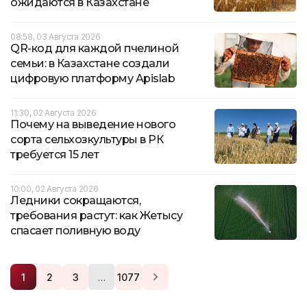
ожидаются в Казахстане
08:58, 03 Августа 2026
QR-код для каждой пчелиной
семьи: в Казахстане создали
цифровую платформу Apislab
11:30, 02 Августа 2026
Почему на выведение нового
сорта сельхозкультуры в РК
требуется 15 лет
10:00, 02 Августа 2026
Ледники сокращаются,
требования растут: как Жетысу
спасает поливную воду
…
1
2
3
1077