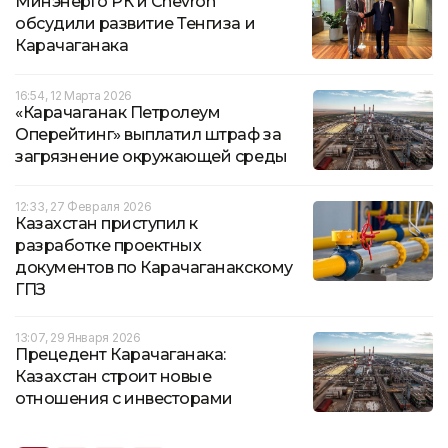
Минэнерго РК и Chevron
обсудили развитие Тенгиза и
Карачаганакa
16:54, 12 Марта 2026
«Карачаганак Петролеум
Оперейтинг» выплатил штраф за
загрязнение окружающей среды
12:33, 27 Февраля 2026
Казахстан приступил к
разработке проектных
документов по Карачаганакскому
ГПЗ
13:07, 29 Января 2026
Прецедент Карачаганака:
Казахстан строит новые
отношения с инвесторами