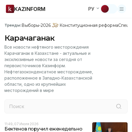
KAZINFORM
РУ
Выборы-2026
Конституционная реформа
Спецп
Тренды:
Карачаганак
Все новости нефтяного месторождения
Карачаганак в Казахстане - актуальные и
эксклюзивные новости за сегодня от
первоисточников Казинформ.
Нефтегазоконденсатное месторождение,
расположенное в Западно-Казахстанской
области, одно из крупнейших
месторождений в мире
11:49, 07 Июля 2026
Бектенов поручил еженедельно