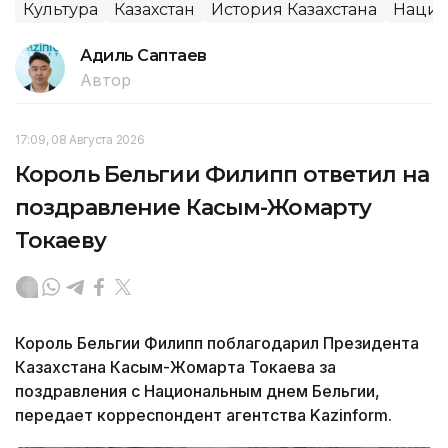
Культура
Казахстан
История Казахстана
Нацио
Адиль Саптаев
Автор
17:09, 08 Августа 2026
Король Бельгии Филипп ответил на
поздравление Касым-Жомарту
Токаеву
Король Бельгии Филипп поблагодарил Президента
Казахстана Касым-Жомарта Токаева за
поздравления с Национальным днем Бельгии,
передает корреспондент агентства Kazinform.