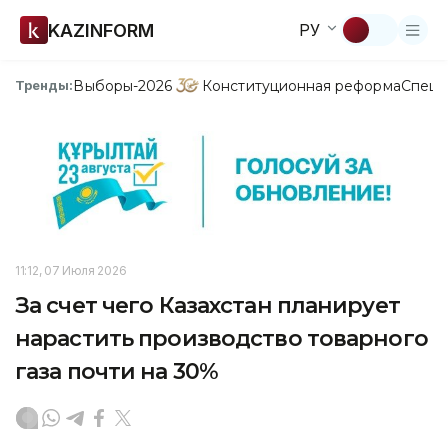
KAZINFORM
РУ
Выборы-2026
Конституционная реформа
Спецп
Тренды:
11:12, 07 Июля 2026
За счет чего Казахстан планирует
нарастить производство товарного
газа почти на 30%