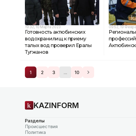
19:32, 10 Марта 2023
09:52, 19 Февр
Готовность актюбинских
Региональ
водохранилищ к приему
профессий
талых вод проверил Ералы
Актюбинск
Тугжанов
…
1
2
3
10
KAZINFORM
Разделы
Происшествия
Политика