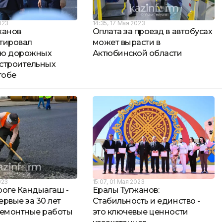
023
14:35, 17 Мая 2023
жанов
Оплата за проезд в автобусах
тировал
может вырасти в
ию дорожных
Актюбинской области
строительных
тобе
023
15:07, 01 Мая 2023
роге Кандыагаш -
Ералы Тугжанов:
рвые за 30 лет
Стабильность и единство -
ремонтные работы
это ключевые ценности