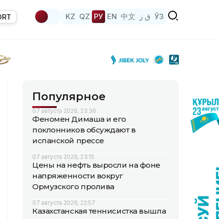
KZ
QZ
РУ
EN
中文
ق ز
ЎЗ
ORT
Популярное
07 августа 2026, 23:36
Феномен Димаша и его
поклонников обсуждают в
испанской прессе
07 августа 2026, 23:15
Цены на нефть выросли на фоне
напряженности вокруг
Ормузского пролива
07 августа 2026, 22:57
Казахстанская теннисистка вышла