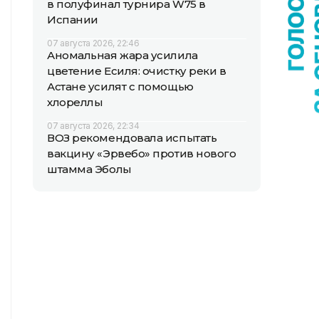
в полуфинал турнира W75 в
Испании
07 августа 2026, 22:46
Аномальная жара усилила
цветение Есиля: очистку реки в
Астане усилят с помощью
хлореллы
07 августа 2026, 22:34
ВОЗ рекомендовала испытать
вакцину «Эрвебо» против нового
штамма Эболы