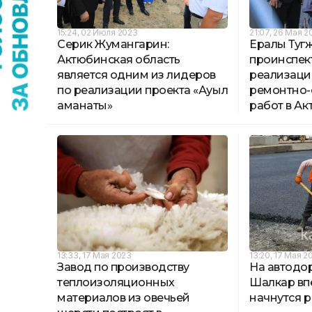
15:24, 02 Июля 2023
21:07, 26 Мая 2
Серик Жумангарин:
Ералы Туг
Актюбинская область
проинспек
является одним из лидеров
реализац
по реализации проекта «Ауыл
ремонтно-
аманаты»
работ в Ак
13:33, 17 Мая 2023
13:20, 17 Мая 2
Завод по производству
На автодо
теплоизоляционных
Шалкар впе
материалов из овечьей
начнутся 