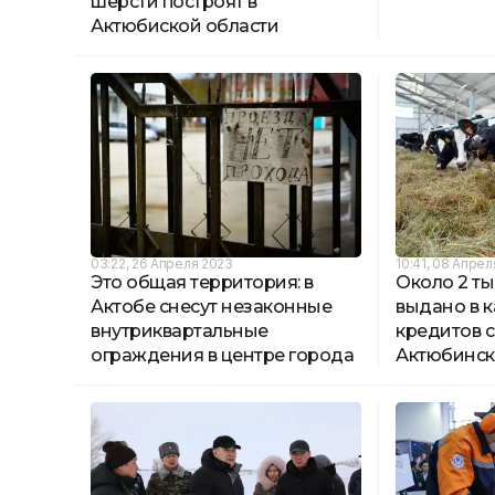
шерсти построят в
Актюбиской области
03:22, 26 Апреля 2023
10:41, 08 Апре
Это общая территория: в
Около 2 ты
Актобе снесут незаконные
выдано в к
внутриквартальные
кредитов 
ограждения в центре города
Актюбинск