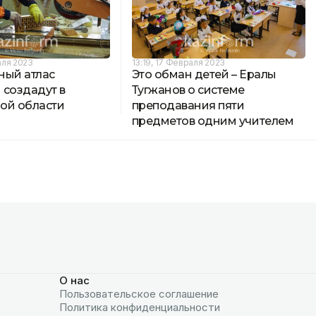
аля 2023
13:19, 17 Февраля 2023
ный атлас
Это обман детей – Ералы
 создадут в
Тугжанов о системе
ой области
преподавания пяти
предметов одним учителем
О нас
Пользовательское соглашение
Политика конфиденциальности