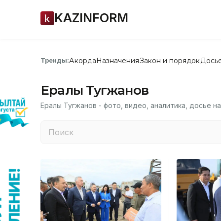
KAZINFORM
Акорда
Назначения
Закон и порядок
Дось
Тренды:
Ералы Тугжанов
Ералы Тугжанов - фото, видео, аналитика, досье н