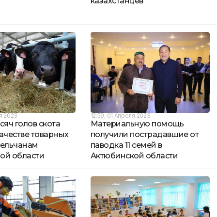
казахстанцев
ля 2023
12:59, 01 Апреля 2023
сяч голов скота
Материальную помощь
ачестве товарных
получили пострадавшие от
сельчанам
паводка 11 семей в
ой области
Актюбинской области