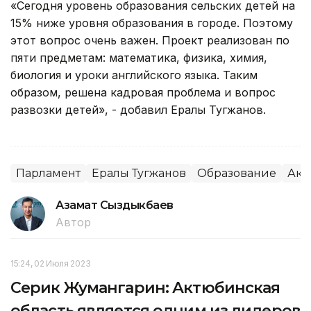
«Сегодня уровень образования сельских детей на
15% ниже уровня образования в городе. Поэтому
этот вопрос очень важен. Проект реализован по
пяти предметам: математика, физика, химия,
биология и уроки английского языка. Таким
образом, решена кадровая проблема и вопрос
развозки детей», - добавил Ералы Тугжанов.
Парламент
Ералы Тугжанов
Образование
Аки
Азамат Сыздыкбаев
Автор
15:24, 02 Июля 2023
Серик Жумангарин: Актюбинская
область является одним из лидеров