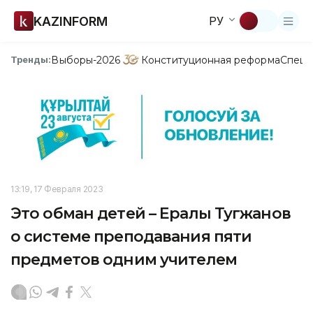
KAZINFORM
РУ
Выборы-2026
Конституционная реформа
Спецп
Тренды:
13:19, 17 Февраля 2023
Это обман детей – Ералы Тугжанов
о системе преподавания пяти
предметов одним учителем