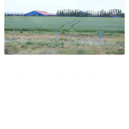
Правительство
Серик Жумангарин
Правительс
без автора
Автор
21:07, 26 Мая 2023