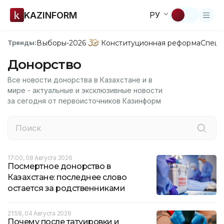
KAZINFORM
РУ
Выборы-2026
Конституционная реформа
Спецп
Тренды:
Донорство
Все новости донорства в Казахстане и в
мире - актуальные и эксклюзивные новости
за сегодня от первоисточников Казинформ
17:00, 08 Августа 2026
Посмертное донорство в
Казахстане: последнее слово
остается за родственниками
21:58, 04 Августа 2026
Почему после татуировки и