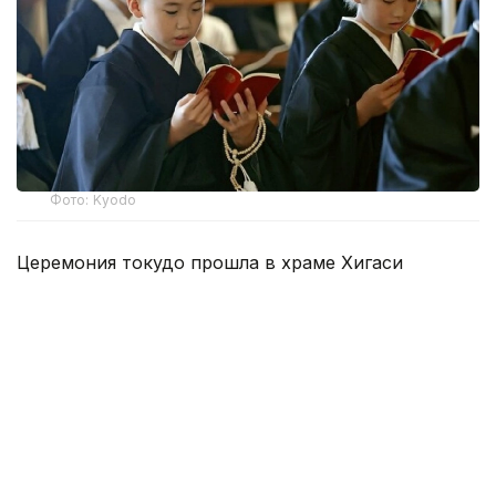
Фото: Kyodo
Церемония токудо прошла в храме Хигаси
Хонгандзи, который относится к буддийской
школе Синсю Отани. Посвящение проводят
круглый год, но в августе число участников
традиционно увеличивается благодаря летним
каникулам.
Из ста человек, принявших сан, 48 оказались
девятилетними. Именно с этого возраста школа
разрешает посвящение, поскольку, согласно