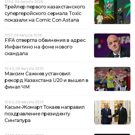
12:54, 09 Августа 2026
Трейлер первого казахстанского
супергеройского сериала Toxic
показали на Comic Con Astana
11:57, 09 Августа 2026
FIFA отвергла обвинения в адрес
Инфантино на фоне нового
скандала
10:43, 09 Августа 2026
Максим Сажнев установил
рекорд Казахстана U20 и вышел в
финал ЧМ
10:03, 09 Августа 2026
Касым-Жомарт Токаев направил
поздравление президенту
Сингапура