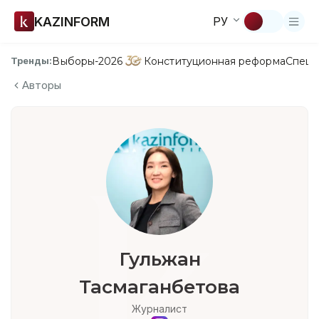
KAZINFORM
РУ
Выборы-2026
Конституционная реформа
Спецп
Тренды:
Авторы
Гульжан
Тасмаганбетова
Журналист