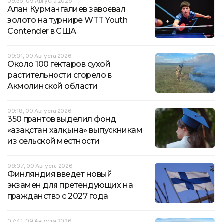
09:55, 09 Августа 2026
Алан Курмангалиев завоевал
золото на турнире WTT Youth
Contender в США
09:31, 09 Августа 2026
Около 100 гектаров сухой
растительности сгорело в
Акмолинской области
09:18, 09 Августа 2026
350 грантов выделил фонд
«Қазақстан халқына» выпускникам
из сельской местности
08:37, 09 Августа 2026
Финляндия введет новый
экзамен для претендующих на
гражданство с 2027 года
07:41, 09 Августа 2026