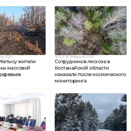
аля 2026
19:03, 19 Февраля 2026
 Жетысу жители
Сотрудников лесхоза в
ны массовой
Костанайской области
деревьев
наказали после космического
мониторинга