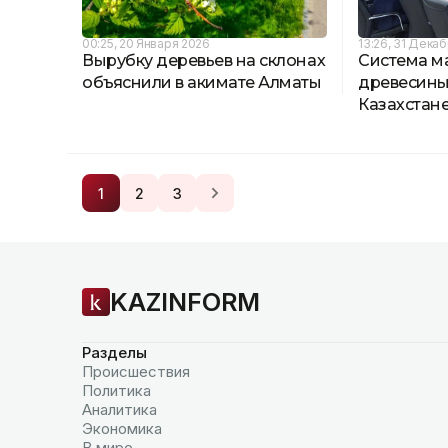
00:25, 20 Января 2026
13:26, 31 Дека
Вырубку деревьев на склонах
Система м
объяснили в акимате Алматы
древесины 
Казахстан
1
2
3
KAZINFORM
Разделы
Происшествия
Политика
Аналитика
Экономика
В мире