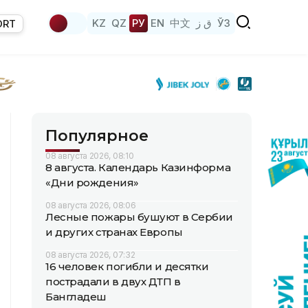
KZ
QZ
РУ
EN
中文
ق ز
ЎЗ
ORT
Популярное
08 августа 2026, 08:10
8 августа. Календарь Казинформа
«Дни рождения»
08 августа 2026, 08:06
Лесные пожары бушуют в Сербии
и других странах Европы
08 августа 2026, 07:32
16 человек погибли и десятки
пострадали в двух ДТП в
Бангладеш