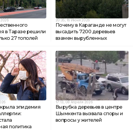
 2026
20:35, 16 Июня 2026
ественного
Почему в Караганде не могут
я в Таразе решили
высадить 7200 деревьев
лько 27 тополей
взамен вырубленных
2026
17:13, 08 Апреля 2026
крыла эпидемия
Вырубка деревьев в центре
ллергии:
Шымкента вызвала споры и
стала
вопросы у жителей
ная политика