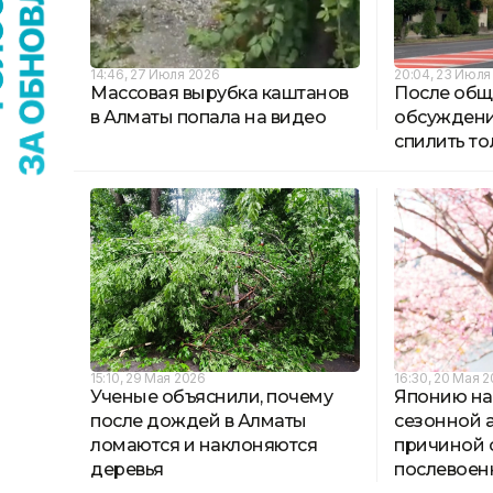
14:46, 27 Июля 2026
20:04, 23 Июля
Массовая вырубка каштанов
После общ
в Алматы попала на видео
обсуждени
спилить то
15:10, 29 Мая 2026
16:30, 20 Мая 
Ученые объяснили, почему
Японию на
после дождей в Алматы
сезонной а
ломаются и наклоняются
причиной 
деревья
послевоен