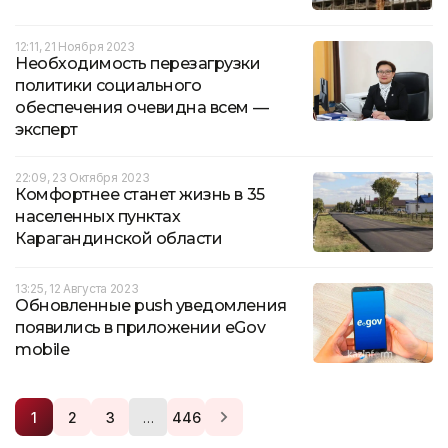
12:11, 21 Ноября 2023
Необходимость перезагрузки
политики социального
обеспечения очевидна всем —
эксперт
22:09, 23 Октября 2023
Комфортнее станет жизнь в 35
населенных пунктах
Карагандинской области
13:25, 12 Августа 2023
Обновленные push уведомления
появились в приложении eGov
mobile
…
1
2
3
446