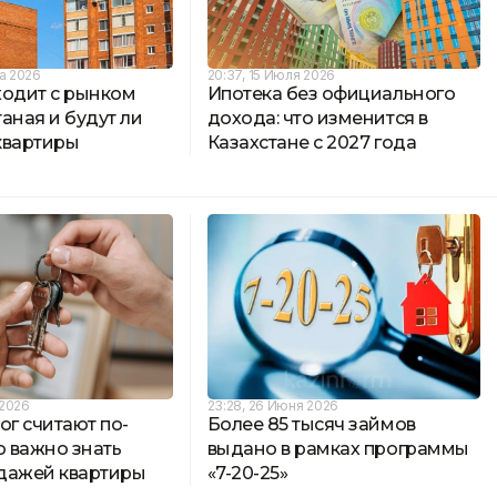
та 2026
20:37, 15 Июля 2026
ходит с рынком
Ипотека без официального
аная и будут ли
дохода: что изменится в
квартиры
Казахстане с 2027 года
 2026
23:28, 26 Июня 2026
ог считают по-
Более 85 тысяч займов
о важно знать
выдано в рамках программы
дажей квартиры
«7-20-25»