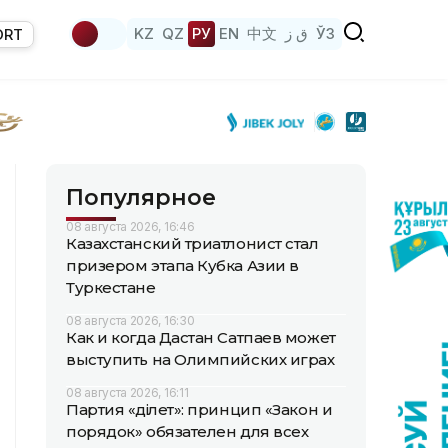
KZ
QZ
РУ
EN
中文
ق ز
ЎЗ
ORT
Популярное
08 августа 2026, 16:46
Казахстанский триатлонист стал
призером этапа Кубка Азии в
Туркестане
08 августа 2026, 16:30
Как и когда Дастан Сатпаев может
выступить на Олимпийских играх
08 августа 2026, 16:11
Партия «Әділет»: принцип «Закон и
порядок» обязателен для всех