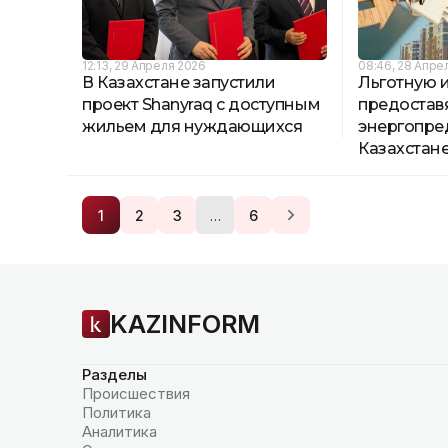
12:13, 29 Апреля 2026
08:46, 28 Апре
В Казахстане запустили
Льготную 
проект Shanyraq с доступным
предостав
жильем для нуждающихся
энергопре
Казахстан
…
1
2
3
6
KAZINFORM
Разделы
Происшествия
Политика
Аналитика