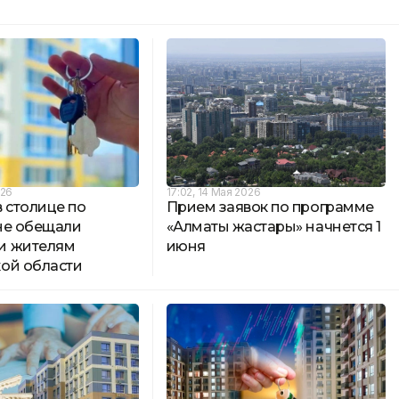
026
17:02, 14 Мая 2026
 столице по
Прием заявок по программе
не обещали
«Алматы жастары» начнется 1
и жителям
июня
ой области