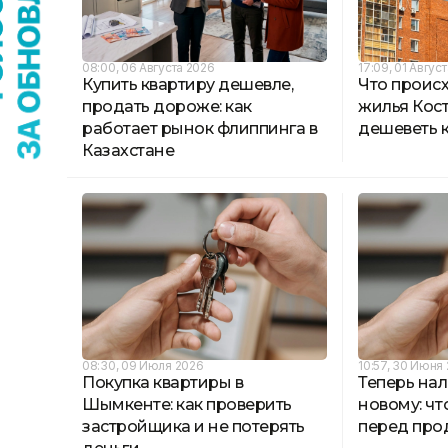
08:00, 06 Августа 2026
17:09, 01 Авгус
Купить квартиру дешевле,
Что проис
продать дороже: как
жилья Кост
работает рынок флиппинга в
дешеветь 
Казахстане
08:30, 09 Июля 2026
10:57, 30 Июня
Покупка квартиры в
Теперь нал
Шымкенте: как проверить
новому: чт
застройщика и не потерять
перед про