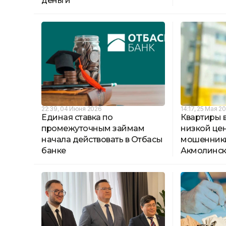
деньги
22:39, 04 Июня 2026
14:17, 25 Мая 2
Единая ставка по
Квартиры в
промежуточным займам
низкой це
начала действовать в Отбасы
мошенник
банке
Акмолинск